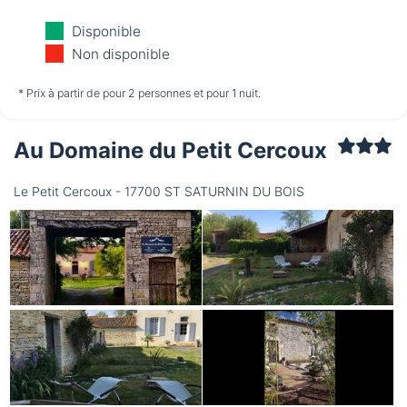
Mercredi
Jeudi
Vendredi
Disponible
12/08
13/08
14/08
Non disponible
non disponible
non disponible
non disponible
* Prix à partir de pour 2 personnes et pour 1 nuit.
Au Domaine du Petit Cercoux
Samedi
15/08
Le Petit Cercoux - 17700 ST SATURNIN DU BOIS
non disponible